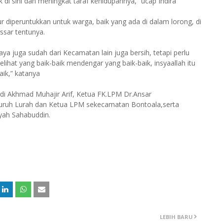
k di sini dan meningkat taraf kehidupannya,” ucap Indira
ur diperuntukkan untuk warga, baik yang ada di dalam lorong, di
ssar tentunya.
aya juga sudah dari Kecamatan lain juga bersih, tetapi perlu
melihat yang baik-baik mendengar yang baik-baik, insyaallah itu
aik,” katanya
di Akhmad Muhajir Arif, Ketua FK.LPM Dr.Ansar
uruh Lurah dan Ketua LPM sekecamatan Bontoala,serta
yah Sahabuddin.
LEBIH BARU