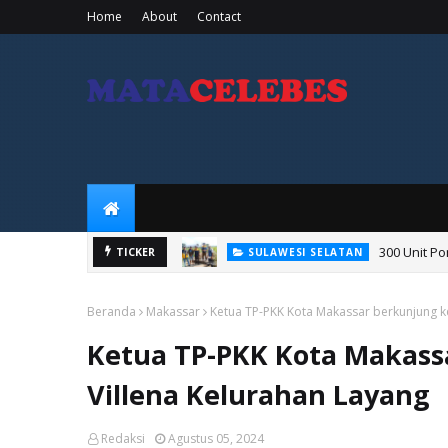
Home
About
Contact
300 Unit P
SULAWESI SELATAN
TICKER
Jaga Ketahanan Pa
PERTANIAN
Beranda
Makassar
Ketua TP-PKK Kota Makassar berkunjung k
Ketua TP-PKK Kota Makass
Villena Kelurahan Layang
Redaksi
Agustus 05, 2024