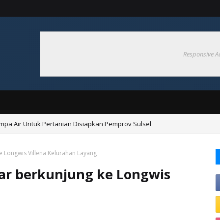
Responsive A
ompa Air Untuk Pertanian Disiapkan Pemprov Sulsel
ngan Hadapi El nino 2026
e Longwis Villena Kelurahan Layang
ar berkunjung ke Longwis