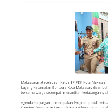
Makassar,matacelebes - Ketua TP PKK Kota Makassar Ib
Layang Kecamatan Bontoala Kota Makassar, disambu
bersama warga setempat menantikan kedatangannya.Se
Agenda kunjungan ini merupakan Program peduli ketu
Stunting, Peninjauan Lorong Wisata Villena serta peny