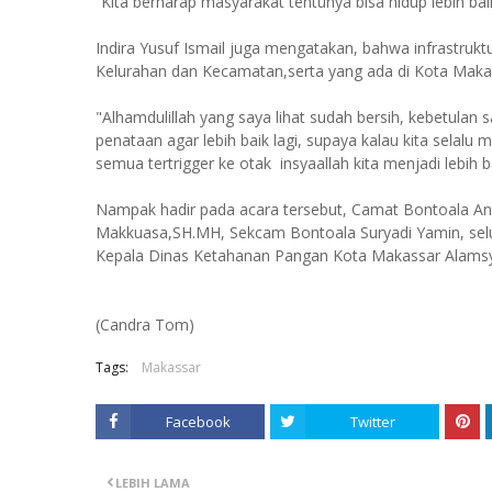
“Kita berharap masyarakat tentunya bisa hidup lebih bai
Indira Yusuf Ismail juga mengatakan, bahwa infrastrukt
Kelurahan dan Kecamatan,serta yang ada di Kota Maka
"Alhamdulillah yang saya lihat sudah bersih, kebetulan s
penataan agar lebih baik lagi, supaya kalau kita selalu 
semua tertrigger ke otak insyaallah kita menjadi lebih b
Nampak hadir pada acara tersebut, Camat Bontoala An
Makkuasa,SH.MH, Sekcam Bontoala Suryadi Yamin, sel
Kepala Dinas Ketahanan Pangan Kota Makassar Alams
(Candra Tom)
Tags:
Makassar
Facebook
Twitter
LEBIH LAMA