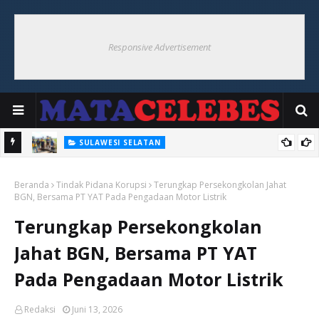
Responsive Advertisement
SULAWESI SELATAN
300 Unit Pompa Air Untuk Pertanian Disiapkan Pemprov Sulsel
Beranda
Tindak Pidana Korupsi
Terungkap Persekongkolan Jahat
BGN, Bersama PT YAT Pada Pengadaan Motor Listrik
Terungkap Persekongkolan
Jahat BGN, Bersama PT YAT
Pada Pengadaan Motor Listrik
Redaksi
Juni 13, 2026