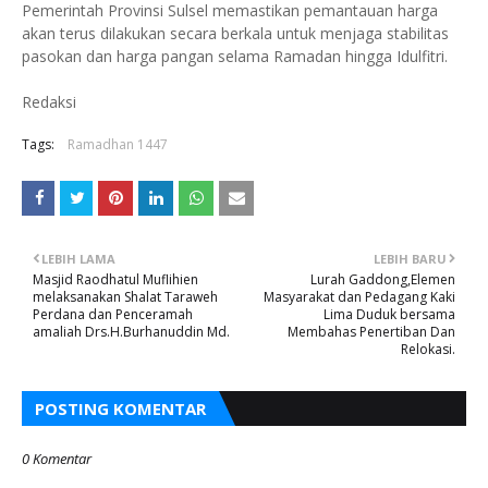
Pemerintah Provinsi Sulsel memastikan pemantauan harga
akan terus dilakukan secara berkala untuk menjaga stabilitas
pasokan dan harga pangan selama Ramadan hingga Idulfitri.
Redaksi
Tags:
Ramadhan 1447
LEBIH LAMA
LEBIH BARU
Masjid Raodhatul Muflihien
Lurah Gaddong,Elemen
melaksanakan Shalat Taraweh
Masyarakat dan Pedagang Kaki
Perdana dan Penceramah
Lima Duduk bersama
amaliah Drs.H.Burhanuddin Md.
Membahas Penertiban Dan
Relokasi.
POSTING KOMENTAR
0 Komentar