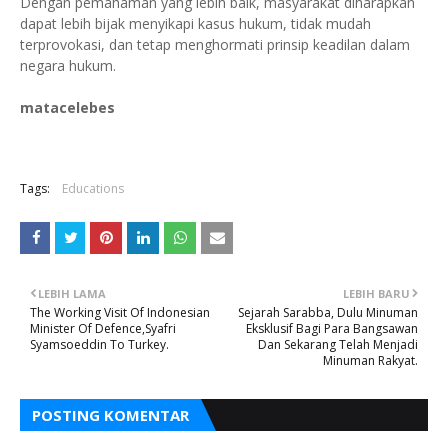
Dengan pemahaman yang lebih baik, masyarakat diharapkan
dapat lebih bijak menyikapi kasus hukum, tidak mudah
terprovokasi, dan tetap menghormati prinsip keadilan dalam
negara hukum.
matacelebes
Tags:
Educations
LEBIH LAMA
LEBIH BARU
The Working Visit Of Indonesian
Sejarah Sarabba, Dulu Minuman
Minister Of Defence,Syafri
Eksklusif Bagi Para Bangsawan
Syamsoeddin To Turkey.
Dan Sekarang Telah Menjadi
Minuman Rakyat.
POSTING KOMENTAR