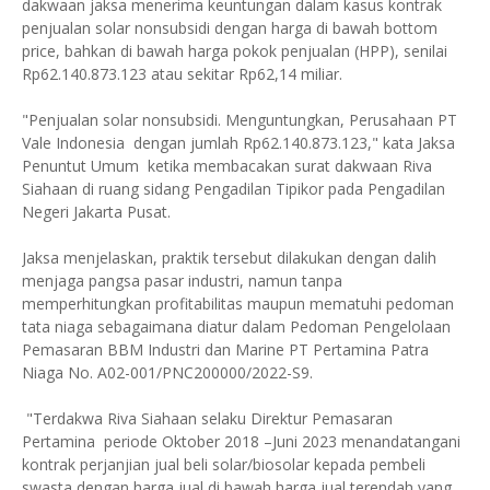
dakwaan jaksa menerima keuntungan dalam kasus kontrak
penjualan solar nonsubsidi dengan harga di bawah bottom
price, bahkan di bawah harga pokok penjualan (HPP), senilai
Rp62.140.873.123 atau sekitar Rp62,14 miliar.
"Penjualan solar nonsubsidi. Menguntungkan, Perusahaan PT
Vale Indonesia dengan jumlah Rp62.140.873.123," kata Jaksa
Penuntut Umum ketika membacakan surat dakwaan Riva
Siahaan di ruang sidang Pengadilan Tipikor pada Pengadilan
Negeri Jakarta Pusat.
Jaksa menjelaskan, praktik tersebut dilakukan dengan dalih
menjaga pangsa pasar industri, namun tanpa
memperhitungkan profitabilitas maupun mematuhi pedoman
tata niaga sebagaimana diatur dalam Pedoman Pengelolaan
Pemasaran BBM Industri dan Marine PT Pertamina Patra
Niaga No. A02-001/PNC200000/2022-S9.
"Terdakwa Riva Siahaan selaku Direktur Pemasaran
Pertamina periode Oktober 2018 –Juni 2023 menandatangani
kontrak perjanjian jual beli solar/biosolar kepada pembeli
swasta dengan harga jual di bawah harga jual terendah yang