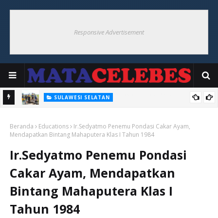
Responsive Advertisement
SULAWESI SELATAN
300 Unit Pompa Air Untuk Pertanian Disiapkan Pemprov Sulsel
Beranda
Educations
Ir.Sedyatmo Penemu Pondasi Cakar Ayam,
Mendapatkan Bintang Mahaputera Klas I Tahun 1984
Ir.Sedyatmo Penemu Pondasi
Cakar Ayam, Mendapatkan
Bintang Mahaputera Klas I
Tahun 1984