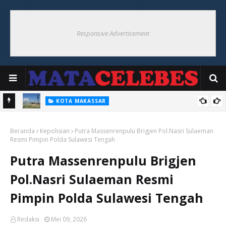
Responsive Advertisement
KOTA MAKASSAR
mukaan
Dengan Kapasitas 27 Ribu Penonton, Stadion Sudiang di
Beranda
Proyeksikan Sebagai Markas Baru PSM.
Kepolisian
Putra Massenrenpulu Brigjen Pol.Nasri Sulaeman
Resmi Pimpin Polda Sulawesi Tengah
Putra Massenrenpulu Brigjen
Pol.Nasri Sulaeman Resmi
Pimpin Polda Sulawesi Tengah
Redaksi
Mei 09, 2026