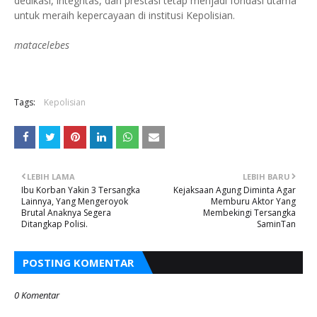
dedikasi, integritas, dan prestasi tetap menjadi fondasi utama
untuk meraih kepercayaan di institusi Kepolisian.
matacelebes
Tags:
Kepolisian
LEBIH LAMA
LEBIH BARU
Ibu Korban Yakin 3 Tersangka
Kejaksaan Agung Diminta Agar
Lainnya, Yang Mengeroyok
Memburu Aktor Yang
Brutal Anaknya Segera
Membekingi Tersangka
Ditangkap Polisi.
SaminTan
POSTING KOMENTAR
0 Komentar