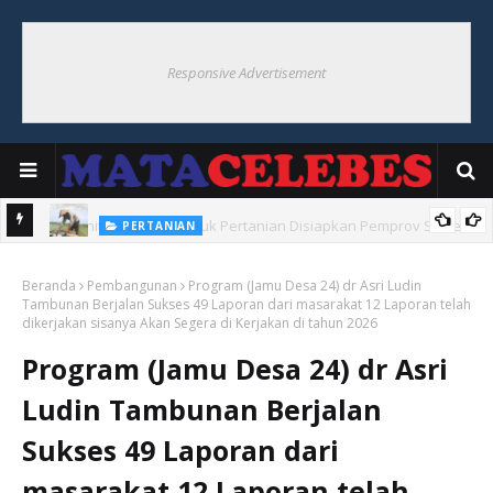
Responsive Advertisement
SULAWESI SELATAN
300 Unit Pompa Air Untuk Pertanian Disiapkan Pemprov Sulsel
PERTANIAN
Jaga Ketahanan Pangan Hadapi El nino 2026
Beranda
Pembangunan
Program (Jamu Desa 24) dr Asri Ludin
Tambunan Berjalan Sukses 49 Laporan dari masarakat 12 Laporan telah
dikerjakan sisanya Akan Segera di Kerjakan di tahun 2026
Program (Jamu Desa 24) dr Asri
Ludin Tambunan Berjalan
Sukses 49 Laporan dari
masarakat 12 Laporan telah