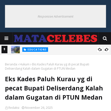
Responsive Advertisement
EDUCATIONS
nian
Memahami Perbedaan Air Tanah Dengan Air Permukaan
Beranda
Hukum
Eks Kades Paluh Kurau yg di pecat Bupati
Deliserdang Kalah dalam Gugatan di PTUN Medan
Eks Kades Paluh Kurau yg di
pecat Bupati Deliserdang Kalah
dalam Gugatan di PTUN Medan
Redaksi
November 26, 2025