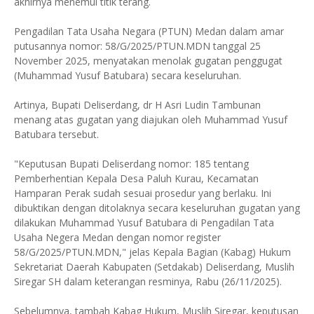
akhirnya menemui titik terang.
Pengadilan Tata Usaha Negara (PTUN) Medan dalam amar
putusannya nomor: 58/G/2025/PTUN.MDN tanggal 25
November 2025, menyatakan menolak gugatan penggugat
(Muhammad Yusuf Batubara) secara keseluruhan.
Artinya, Bupati Deliserdang, dr H Asri Ludin Tambunan
menang atas gugatan yang diajukan oleh Muhammad Yusuf
Batubara tersebut.
"Keputusan Bupati Deliserdang nomor: 185 tentang
Pemberhentian Kepala Desa Paluh Kurau, Kecamatan
Hamparan Perak sudah sesuai prosedur yang berlaku. Ini
dibuktikan dengan ditolaknya secara keseluruhan gugatan yang
dilakukan Muhammad Yusuf Batubara di Pengadilan Tata
Usaha Negera Medan dengan nomor register
58/G/2025/PTUN.MDN," jelas Kepala Bagian (Kabag) Hukum
Sekretariat Daerah Kabupaten (Setdakab) Deliserdang, Muslih
Siregar SH dalam keterangan resminya, Rabu (26/11/2025).
Sebelumnya, tambah Kabag Hukum, Muslih Siregar, keputusan