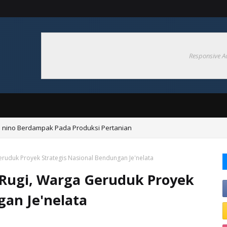
Responsive A
 nino Berdampak Pada Produksi Pertanian
aan Air Tanah Dengan Air Permukaan
eruduk Proyek Strategis Nasional Bendungan Je'nelata
 Rugi, Warga Geruduk Proyek
gan Je'nelata