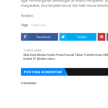
agar Pembangunan Bendungan Je'nelata merupakan proy
masyarakat, bisa berjalan lancar dan baik sesuai keten
Redaksi
Tags:
Unjuk rasa
Facebook
Twitter
LEBIH LAMA
Wali Kota Medan Hadiri Pesta Puncak Tahun Transformasi HK
Distrik 31 Medan Utara
POSTING KOMENTAR
0 Komentar