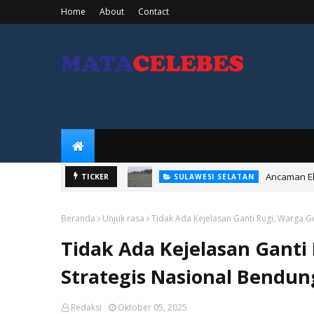
Home
About
Contact
Ancaman El
SULAWESI SELATAN
TICKER
Memahami Perbed
EDUCATIONS
Beranda
Unjuk rasa
Tidak Ada Kejelasan Ganti Rugi, Warga G
Tidak Ada Kejelasan Ganti
Strategis Nasional Bendun
Redaksi
Oktober 05, 2025