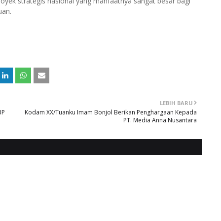
ek strategis nasional yang manfaatnya sangat besar bagi
tuan.
LEBIH BARU
BP
Kodam XX/Tuanku Imam Bonjol Berikan Penghargaan Kepada
PT. Media Anna Nusantara