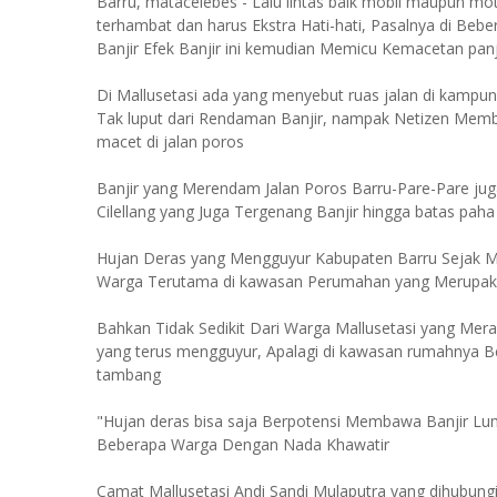
Barru, matacelebes - Lalu lintas baik mobil maupun mo
terhambat dan harus Ekstra Hati-hati, Pasalnya di Be
Banjir Efek Banjir ini kemudian Memicu Kemacetan panj
Di Mallusetasi ada yang menyebut ruas jalan di kampun
Tak luput dari Rendaman Banjir, nampak Netizen Mem
macet di jalan poros
Banjir yang Merendam Jalan Poros Barru-Pare-Pare juga
Cilellang yang Juga Tergenang Banjir hingga batas pah
Hujan Deras yang Mengguyur Kabupaten Barru Sejak M
Warga Terutama di kawasan Perumahan yang Merupak
Bahkan Tidak Sedikit Dari Warga Mallusetasi yang Mera
yang terus mengguyur, Apalagi di kawasan rumahnya 
tambang
"Hujan deras bisa saja Berpotensi Membawa Banjir Lum
Beberapa Warga Dengan Nada Khawatir
Camat Mallusetasi Andi Sandi Mulaputra yang dihubung