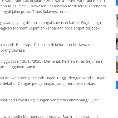
tor yang Melintas di Jalan Poros Barru - Pare-Pare tadi malam
berapa Ruas Jalan Di kawasan Kecamatan Mallusetasi Terendam
ang di jalan poros Trans Sulawesi tersebut
g jalange yang dikenal sebagai kawasan kuliner Gogos Juga
bagikan Moment Sejumlah kendaraan roda empat terjebak
 terjadi Beberapa Titik Jalan di Kelurahan Mallawa dan
a orang dewasa.
inggu Sore ( 26/10/2025) Memantik Kekhawatiran Sejumlah
an Langganan Banjir
sa Khawatir dengan curah Hujan Tinggi, dengan kondisi Hujan
Berdekatan Dengan pengunungan yang merupakan lokasi
pur dari Lokasi Pegunungan yang telah ditambang,” Ujar
i awak media Membenarkan Adanya Banjir dibeberapa titik