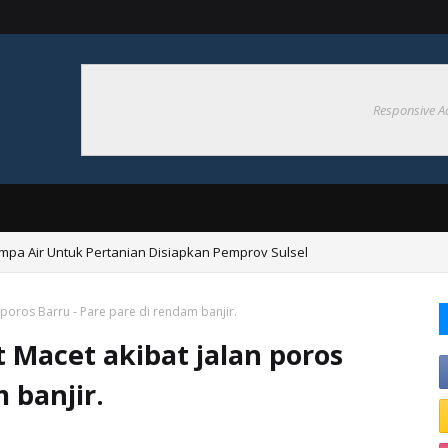
Responsive A
ompa Air Untuk Pertanian Disiapkan Pemprov Sulsel
ngan Hadapi El nino 2026
 poros Barru - Pare pare di rendam banjir.
 Macet akibat jalan poros
 banjir.