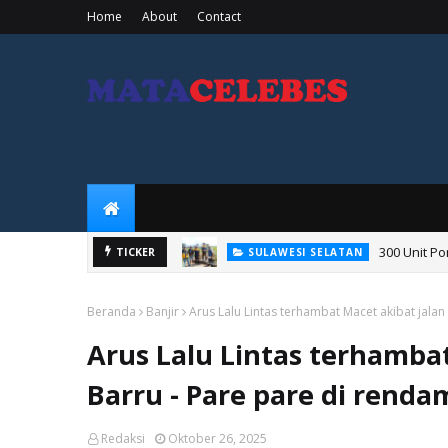
Home
About
Contact
300 Unit P
SULAWESI SELATAN
TICKER
Jaga Ketahanan Pa
PERTANIAN
Beranda
Banjir
Arus Lalu Lintas terhambat Macet akibat jalan
Arus Lalu Lintas terhambat
Barru - Pare pare di rendam
Redaksi
Oktober 26, 2025