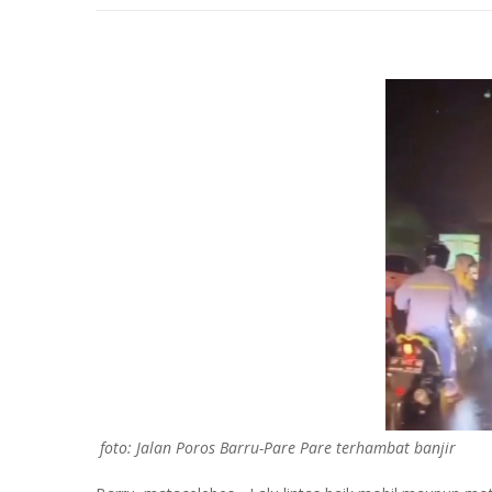
foto: Jalan Poros Barru-Pare Pare terhambat banjir