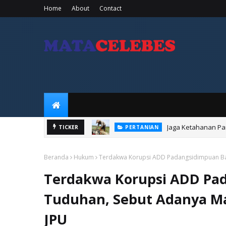
Home
About
Contact
Jaga Ketahanan Pa
PERTANIAN
TICKER
Ancaman El
SULAWESI SELATAN
Beranda
Hukum
Terdakwa Korupsi ADD Padangsidimpuan Ba
Terdakwa Korupsi ADD Pa
Tuduhan, Sebut Adanya Ma
JPU