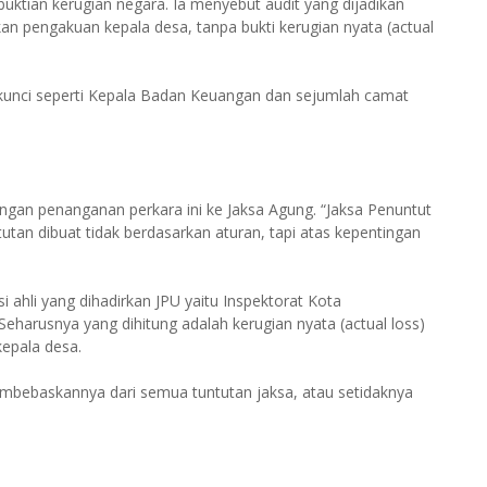
ktian kerugian negara. Ia menyebut audit yang dijadikan
an pengakuan kepala desa, tanpa bukti kerugian nyata (actual
i kunci seperti Kepala Badan Keuangan dan sejumlah camat
an penanganan perkara ini ke Jaksa Agung. “Jaksa Penuntut
an dibuat tidak berdasarkan aturan, tapi atas kepentingan
i ahli yang dihadirkan JPU yaitu Inspektorat Kota
harusnya yang dihitung adalah kerugian nyata (actual loss)
kepala desa.
embebaskannya dari semua tuntutan jaksa, atau setidaknya