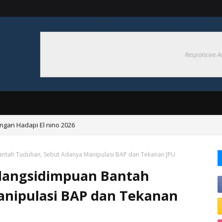
Responsive A
ngan Hadapi El nino 2026
 nino Berdampak Pada Produksi Pertanian
ntah Tuduhan, Sebut Adanya Manipulasi BAP dan Tekanan JPU
dangsidimpuan Bantah
nipulasi BAP dan Tekanan