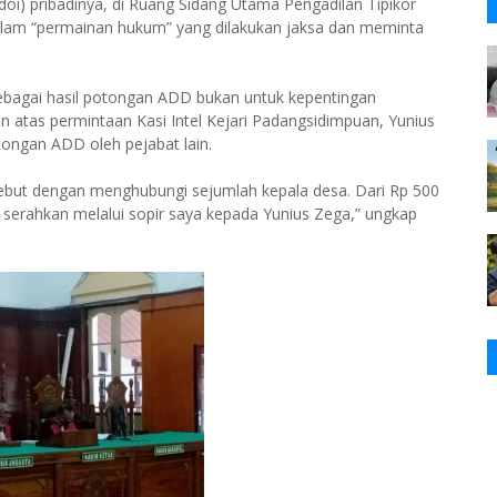
oi) pribadinya, di Ruang Sidang Utama Pengadilan Tipikor
dalam “permainan hukum” yang dilakukan jaksa dan meminta
sebagai hasil potongan ADD bukan untuk kepentingan
n atas permintaan Kasi Intel Kejari Padangsidimpuan, Yunius
ngan ADD oleh pejabat lain.
sebut dengan menghubungi sejumlah kepala desa. Dari Rp 500
a serahkan melalui sopir saya kepada Yunius Zega,” ungkap