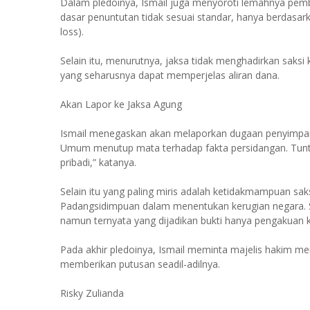
Dalam pledoinya, Ismail juga menyoroti lemahnya pembu
dasar penuntutan tidak sesuai standar, hanya berdasark
loss).
Selain itu, menurutnya, jaksa tidak menghadirkan saks
yang seharusnya dapat memperjelas aliran dana.
Akan Lapor ke Jaksa Agung
Ismail menegaskan akan melaporkan dugaan penyimpang
Umum menutup mata terhadap fakta persidangan. Tuntut
pribadi,” katanya.
Selain itu yang paling miris adalah ketidakmampuan saks
Padangsidimpuan dalam menentukan kerugian negara. Se
namun ternyata yang dijadikan bukti hanya pengakuan 
Pada akhir pledoinya, Ismail meminta majelis hakim m
memberikan putusan seadil-adilnya.
Risky Zulianda