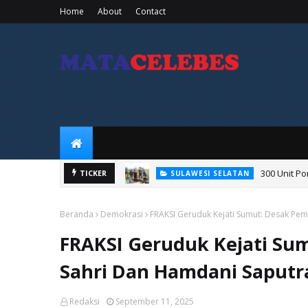
Home
About
Contact
300 Unit P
SULAWESI SELATAN
TICKER
Jaga Ketahanan Pa
PERTANIAN
Beranda
Demokrasi
FRAKSI Geruduk Kejati Sumut: Desak Pem
FRAKSI Geruduk Kejati Su
Sahri Dan Hamdani Saputr
Redaksi
September 11, 2025