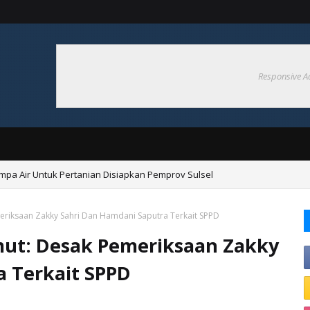
Responsive A
ompa Air Untuk Pertanian Disiapkan Pemprov Sulsel
ngan Hadapi El nino 2026
eriksaan Zakky Sahri Dan Hamdani Saputra Terkait SPPD
mut: Desak Pemeriksaan Zakky
a Terkait SPPD