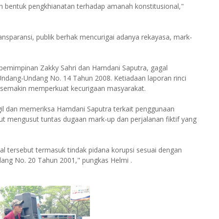
h bentuk pengkhianatan terhadap amanah konstitusional,"
ransparansi, publik berhak mencurigai adanya rekayasa, mark-
pemimpinan Zakky Sahri dan Hamdani Saputra, gagal
Undang-Undang No. 14 Tahun 2008. Ketiadaan laporan rinci
s semakin memperkuat kecurigaan masyarakat.
l dan memeriksa Hamdani Saputra terkait penggunaan
 mengusut tuntas dugaan mark-up dan perjalanan fiktif yang
 hal tersebut termasuk tindak pidana korupsi sesuai dengan
ng No. 20 Tahun 2001," pungkas Helmi .