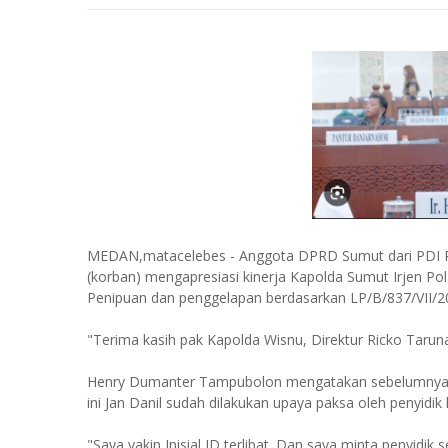
MEDAN,matacelebes - Anggota DPRD Sumut dari PDI P
(korban) mengapresiasi kinerja Kapolda Sumut Irjen 
Penipuan dan penggelapan berdasarkan LP/B/837/VII/2
"Terima kasih pak Kapolda Wisnu, Direktur Ricko Tarun
Henry Dumanter Tampubolon mengatakan sebelumnya Ni
ini Jan Danil sudah dilakukan upaya paksa oleh penyidik
"Saya yakin Inisial JD terlibat. Dan saya minta penyidi