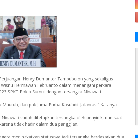
erjuangan Henry Dumanter Tampubolon yang sekaligus
Pol Wisnu Hermawan Februanto dalam menangani perkara
023 SPKT Polda Sumut dengan tersangka Ninawati.
a Mauruh, dan pak Jama Purba Kasubdit Jatanras." Katanya.
nawati sudah ditetapkan tersangka oleh penyidik, dan saat
 karena tidak hadir dalam dua panggilan.
k segera meningkatkan statusnya jadi tersangka berdasarkan dua