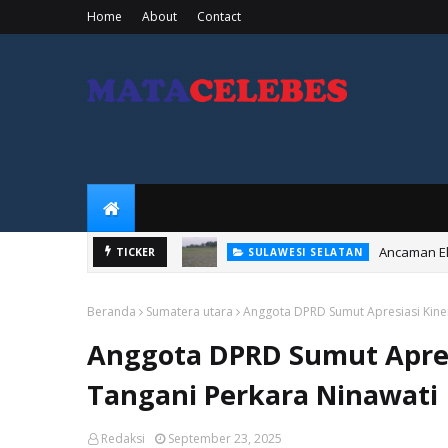
Home
About
Contact
Ancaman El
TICKER
SULAWESI SELATAN
Beranda
Sumatera utara
Anggota DPRD Sumut Apresiasi Kine
Anggota DPRD Sumut Apres
Tangani Perkara Ninawati
Redaksi
September 23, 2025