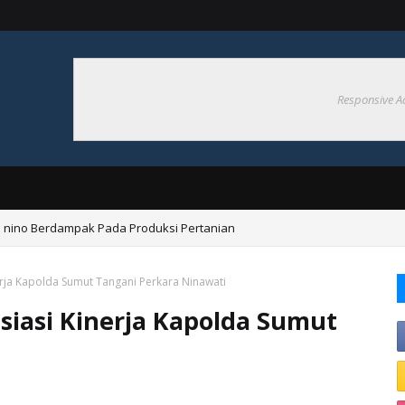
Responsive A
 nino Berdampak Pada Produksi Pertanian
rja Kapolda Sumut Tangani Perkara Ninawati
iasi Kinerja Kapolda Sumut