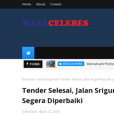
Home
About
Contact
Memahami Perbed
EDUCATIONS
Dengan Kapas
TICKER
KOTA MAKASSAR
Beranda
Pembangunan
Tender Selesai, Jalan Srigunting dan 
Tender Selesai, Jalan Srig
Segera Diperbaiki
Redaksi
Juli 27, 2025