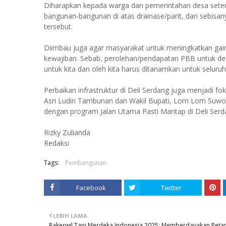
Diharapkan kepada warga dan pemerintahan desa sete
bangunan-bangunan di atas drainase/parit, dan sebisa
tersebut.
Diimbau juga agar masyarakat untuk meningkatkan ga
kewajiban. Sebab, perolehan/pendapatan PBB untuk des
untuk kita dan oleh kita harus ditanamkan untuk seluru
Perbaikan infrastruktur di Deli Serdang juga menjadi 
Asri Ludin Tambunan dan Wakil Bupati, Lom Lom Suwon
dengan program Jalan Utama Pasti Mantap di Deli Ser
Rizky Zulianda
Redaksi
Tags:
Pembangunan
Facebook
Twitter
LEBIH LAMA
Rakerwil Tani Merdeka Indonesia 2025: Memberdayakan Petan