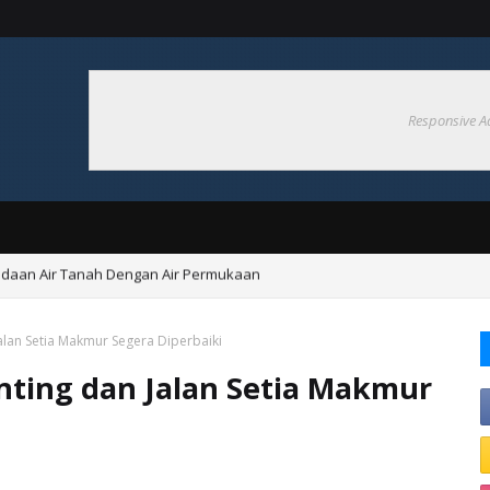
Responsive A
aan Air Tanah Dengan Air Permukaan
itas 27 Ribu Penonton, Stadion Sudiang di Proyeksikan Sebagai Markas 
Jalan Setia Makmur Segera Diperbaiki
unting dan Jalan Setia Makmur