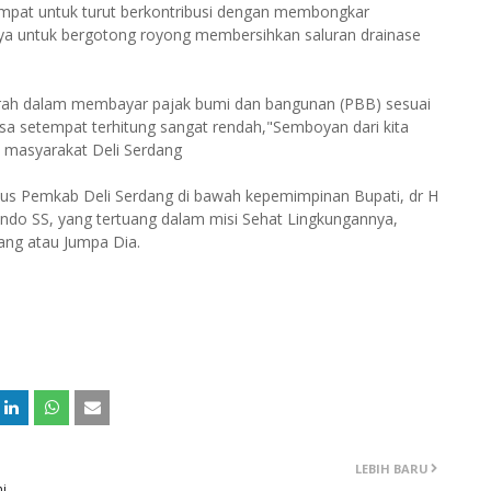
mpat untuk turut berkontribusi dengan membongkar
nya untuk bergotong royong membersihkan saluran drainase
irah dalam membayar pajak bumi dan bangunan (PBB) sesuai
a setempat terhitung sangat rendah,"Semboyan dari kita
h masyarakat Deli Serdang
fokus Pemkab Deli Serdang di bawah kepemimpinan Bupati, dr H
do SS, yang tertuang dalam misi Sehat Lingkungannya,
dang atau Jumpa Dia.
LEBIH BARU
i,