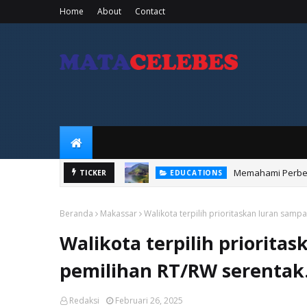
Home
About
Contact
Memahami Perbed
EDUCATIONS
TICKER
Dengan Kapas
KOTA MAKASSAR
Beranda
Makassar
Walikota terpilih prioritaskan Iuran samp
Walikota terpilih priorita
pemilihan RT/RW serentak
Redaksi
Februari 26, 2025