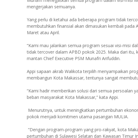
Munafri menegaskan semua program dalam visi-misi MUL
mengerjakan semuanya.
Yang perlu di ketahui ada beberapa program tidak ter
membutuhkan finansial akan dimasukan kembali pada 
Maret atau April.
“Kami mau jalankan semua program sesuai visi-misi da
tidak tercover dalam APBD pokok 2025. Maka dari itu,
mantan Chief Executive PSM Munafri Arifuddin.
Appi sapaan akrab Walikota terpilih menyampaikan prog
membangun Kota Makassar, tentunya sangat membutuhk
“Kami hadir memberikan solusi dari semua persoalan ya
beban masyarakat Kota Makassar,” kata Appi.
Menurutnya, untuk meningkatkan pertumbuhan ekonomi,
pokok menjadi komitmen utama pasangan MULIA.
“Dengan program-program yang pro-rakyat, kota Makas
pertumbuhan di Sulawesi Selatan dan Kawasan Timur In