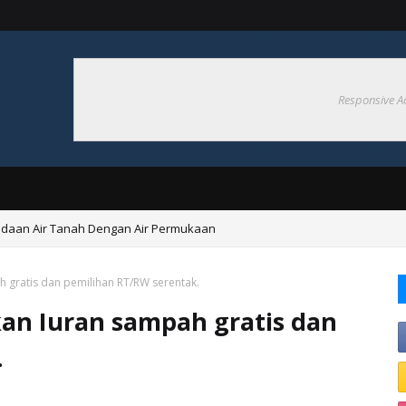
Responsive A
aan Air Tanah Dengan Air Permukaan
itas 27 Ribu Penonton, Stadion Sudiang di Proyeksikan Sebagai Markas 
ah gratis dan pemilihan RT/RW serentak.
skan Iuran sampah gratis dan
.