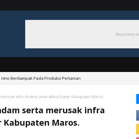
Responsive A
 nino Berdampak Pada Produksi Pertanian
aan Air Tanah Dengan Air Permukaan
erusak infra struktur jalan akibat banjir Kabupaten Maros.
ndam serta merusak infra
ir Kabupaten Maros.