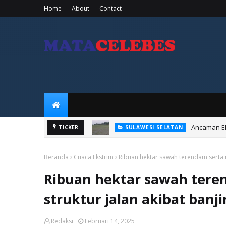
Home
About
Contact
Ancaman El
SULAWESI SELATAN
TICKER
Memahami Perbed
EDUCATIONS
Beranda
Cuaca Ekstrim
Ribuan hektar sawah terendam serta m
Ribuan hektar sawah tere
struktur jalan akibat banj
Redaksi
Februari 14, 2025