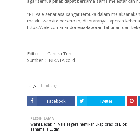
agar semua pihak dapat bersama-sama melestarikan hut
“PT Vale senatiasa sangat terbuka dalam melaksanakan s
melalui website perseroan, diantaranya: laporan keberl
https://vale.com/in/indonesia/laporan-tahunan-dan-kebe
Editor : Candra Tom
Sumber : INIKATA.co.id
Tags:
Tambang
Facebook
Twitter
LEBIH LAMA
Walhi Desak PT Vale segera hentikan Eksplorasi di Blok
Tanamalia Lutim.