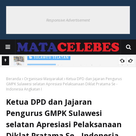
Responsive Advertisement
SULAWESI SELATAN
300 Unit Pompa Air Untuk Pertanian Disiapkan Pemprov Sulsel
PERTANIAN
Jaga Ketahanan Pangan Hadapi El nino 2026
Beranda
Organisasi Masyarakat
Ketua DPD dan Jajaran Pengurus
GMPK Sulawesi selatan Apresiasi Pelaksanaan Diklat Pratama Se -
Indonesia Angkatan I
Ketua DPD dan Jajaran
Pengurus GMPK Sulawesi
selatan Apresiasi Pelaksanaan
Diklat Pratama Se - Indonesia