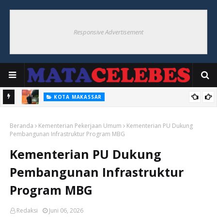
Responsive Advertisement
KOTA MAKASSAR
Lingkungan RT/RW harus Jadi Pusat Pemberdayaan Pengelolaan
Beranda
Sampah
Kementerian Pekerjaan Umum
Kementerian PU Dukung
Pembangunan Infrastruktur Program MBG
Kementerian PU Dukung
Pembangunan Infrastruktur
Program MBG
Redaksi
Juni 06, 2026