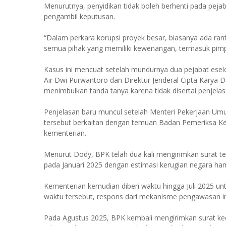
Menurutnya, penyidikan tidak boleh berhenti pada peja
pengambil keputusan.
“Dalam perkara korupsi proyek besar, biasanya ada ran
semua pihak yang memiliki kewenangan, termasuk pimp
Kasus ini mencuat setelah mundurnya dua pejabat eselo
Air Dwi Purwantoro dan Direktur Jenderal Cipta Karya 
menimbulkan tanda tanya karena tidak disertai penjela
Penjelasan baru muncul setelah Menteri Pekerjaan 
tersebut berkaitan dengan temuan Badan Pemeriksa Keu
kementerian.
Menurut Dody, BPK telah dua kali mengirimkan surat t
pada Januari 2025 dengan estimasi kerugian negara hamp
Kementerian kemudian diberi waktu hingga Juli 2025 u
waktu tersebut, respons dari mekanisme pengawasan int
Pada Agustus 2025, BPK kembali mengirimkan surat ke