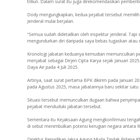
triliun. Dalam surat itu juga direkomendasikan pembe
Dody mengungkapkan, kedua pejabat tersebut memilih m
Jenderal mulai berjalan.
“Semua sudah didetailkan oleh inspektur jenderal. Tap
mengundurkan diri daripada saya bebas tugaskan atau d
Kronologi jabatan keduanya kemudian memunculkan pert
menjabat sebagai Dirjen Cipta Karya sejak Januari 202
Daya Air pada 4 Juli 2025.
Artinya, saat surat pertama BPK dikirim pada Januari 2
pada Agustus 2025, masa jabatannya baru sekitar satu 
Situasi tersebut memunculkan dugaan bahwa penyimpa
pejabat menduduki jabatan tersebut.
Sementara itu Kejaksaan Agung mengkonfirmasi tengah
di sebut menimbulkan potensi kerugian negara antara Rp.
Direktur Penyidikan Jaksa Agung Muda Tindak Pidana K