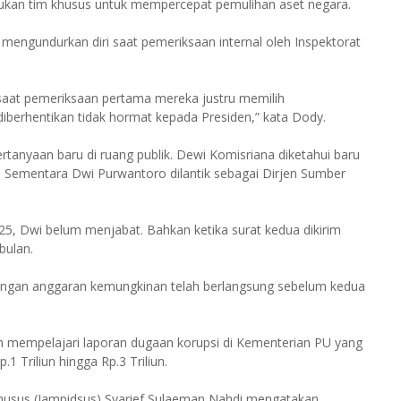
ntukan tim khusus untuk mempercepat pemulihan aset negara.
engundurkan diri saat pemeriksaan internal oleh Inspektorat
i saat pemeriksaan pertama mereka justru memilih
iberhentikan tidak hormat kepada Presiden,” kata Dody.
anyaan baru di ruang publik. Dewi Komisriana diketahui baru
5. Sementara Dwi Purwantoro dilantik sebagai Dirjen Sumber
025, Dwi belum menjabat. Bahkan ketika surat kedua dikirim
bulan.
ngan anggaran kemungkinan telah berlangsung sebelum kedua
 mempelajari laporan dugaan korupsi di Kementerian PU yang
1 Triliun hingga Rp.3 Triliun.
husus (Jampidsus) Syarief Sulaeman Nahdi mengatakan,