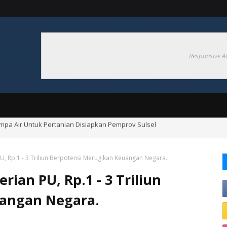
Responsive A
ompa Air Untuk Pertanian Disiapkan Pemprov Sulsel
ngan Hadapi El nino 2026
, Rp.1 - 3 Triliun Berpotensi Merugikan Keuangan Negara.
an PU, Rp.1 - 3 Triliun
uangan Negara.