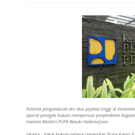
Polemik pengunduran diri dua pejabat tinggi di Kement
aparat penegak hukum memperluas penyelidikan dugaan 
mantan Menteri PUPR Basuki Hadimuljono.
Jakarta - Pakar hukum pidana Universitas Bung Karno 