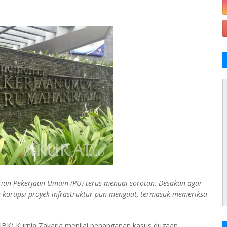
erian Pekerjaan Umum (PU) terus menuai sorotan. Desakan agar
korupsi proyek infrastruktur pun menguat, termasuk memeriksa
(UBK) Kurnia Zakaria menilai penanganan kasus dugaan