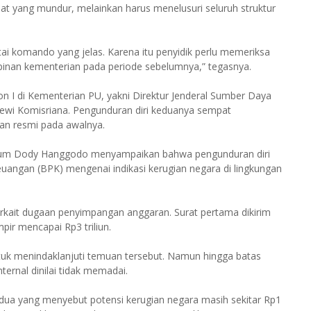
bat yang mundur, melainkan harus menelusuri seluruh struktur
tai komando yang jelas. Karena itu penyidik perlu memeriksa
inan kementerian pada periode sebelumnya,” tegasnya.
n I di Kementerian PU, yakni Direktur Jenderal Sumber Daya
Dewi Komisriana. Pengunduran diri keduanya sempat
san resmi pada awalnya.
Umum Dody Hanggodo menyampaikan bahwa pengunduran diri
angan (BPK) mengenai indikasi kerugian negara di lingkungan
erkait dugaan penyimpangan anggaran. Surat pertama dikirim
ir mencapai Rp3 triliun.
ntuk menindaklanjuti temuan tersebut. Namun hingga batas
ernal dinilai tidak memadai.
dua yang menyebut potensi kerugian negara masih sekitar Rp1