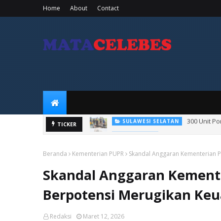
Home
About
Contact
300 Unit P
SULAWESI SELATAN
Jaga Ketahanan Pa
TICKER
PERTANIAN
Beranda
Kementerian PUPR
Skandal Anggaran Kementerian PU
Skandal Anggaran Kementeri
Berpotensi Merugikan Ke
Redaksi
Maret 12, 2026