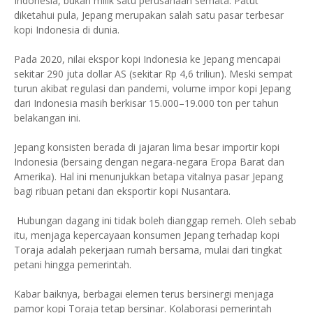
Indonesia, bukan milik satu perusahaan semata. Patut
diketahui pula, Jepang merupakan salah satu pasar terbesar
kopi Indonesia di dunia.
Pada 2020, nilai ekspor kopi Indonesia ke Jepang mencapai
sekitar 290 juta dollar AS (sekitar Rp 4,6 triliun). Meski sempat
turun akibat regulasi dan pandemi, volume impor kopi Jepang
dari Indonesia masih berkisar 15.000–19.000 ton per tahun
belakangan ini.
Jepang konsisten berada di jajaran lima besar importir kopi
Indonesia (bersaing dengan negara-negara Eropa Barat dan
Amerika). Hal ini menunjukkan betapa vitalnya pasar Jepang
bagi ribuan petani dan eksportir kopi Nusantara.
Hubungan dagang ini tidak boleh dianggap remeh. Oleh sebab
itu, menjaga kepercayaan konsumen Jepang terhadap kopi
Toraja adalah pekerjaan rumah bersama, mulai dari tingkat
petani hingga pemerintah.
Kabar baiknya, berbagai elemen terus bersinergi menjaga
pamor kopi Toraja tetap bersinar. Kolaborasi pemerintah