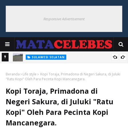
Responsive Advertisement
SULAWESI SELATAN
Ancaman El nino Berdampak Pada Produksi Pertanian
Beranda
Life style
Kopi Toraja, Primadona di Negeri Sakura, di Juluki
"Ratu Kopi" Oleh Para Pecinta Kopi Mancanegara.
Kopi Toraja, Primadona di
Negeri Sakura, di Juluki "Ratu
Kopi" Oleh Para Pecinta Kopi
Mancanegara.