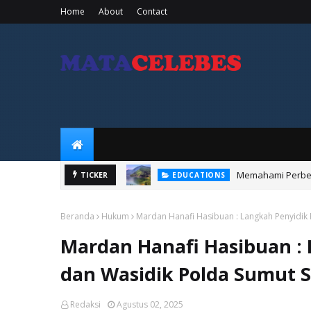
Home
About
Contact
Memahami Perbed
EDUCATIONS
TICKER
Dengan Kapas
KOTA MAKASSAR
Beranda
Hukum
Mardan Hanafi Hasibuan : Langkah Penyidik
Mardan Hanafi Hasibuan : 
dan Wasidik Polda Sumut 
Redaksi
Agustus 02, 2025