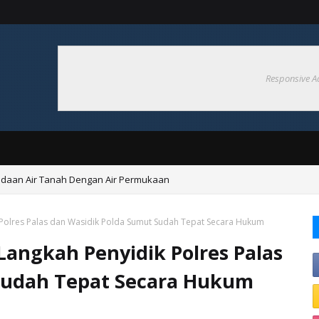
Responsive A
aan Air Tanah Dengan Air Permukaan
itas 27 Ribu Penonton, Stadion Sudiang di Proyeksikan Sebagai Markas 
 Polres Palas dan Wasidik Polda Sumut Sudah Tepat Secara Hukum
Langkah Penyidik Polres Palas
Sudah Tepat Secara Hukum