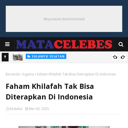
Responsive Advertisement
SULAWESI SELATAN
300 Unit Pompa Air Untuk Pertanian Disiapkan Pemprov Sulsel
PERTANIAN
Jaga Ketahanan Pangan Hadapi El nino 2026
Beranda
Agama
Faham Khilafah Tak Bisa Diterapkan Di Indonesia
Faham Khilafah Tak Bisa
Diterapkan Di Indonesia
Redaksi
Mei 09, 2025