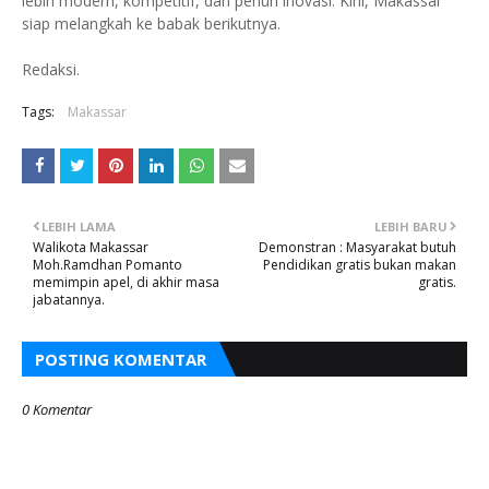
lebih modern, kompetitif, dan penuh inovasi. Kini, Makassar
siap melangkah ke babak berikutnya.
Redaksi.
Tags:
Makassar
LEBIH LAMA
LEBIH BARU
Walikota Makassar
Demonstran : Masyarakat butuh
Moh.Ramdhan Pomanto
Pendidikan gratis bukan makan
memimpin apel, di akhir masa
gratis.
jabatannya.
POSTING KOMENTAR
0 Komentar